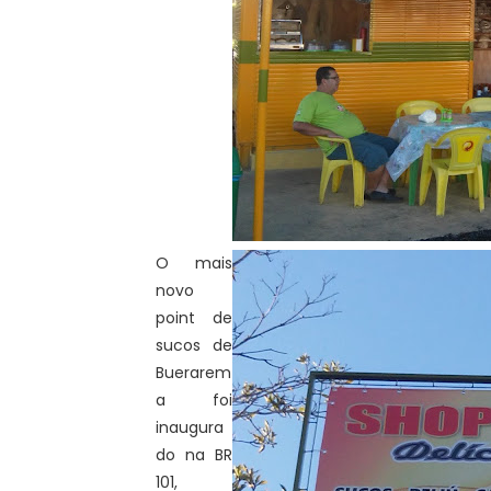
O mais
novo
point de
sucos de
Buerarem
a foi
inaugura
do na BR
101,