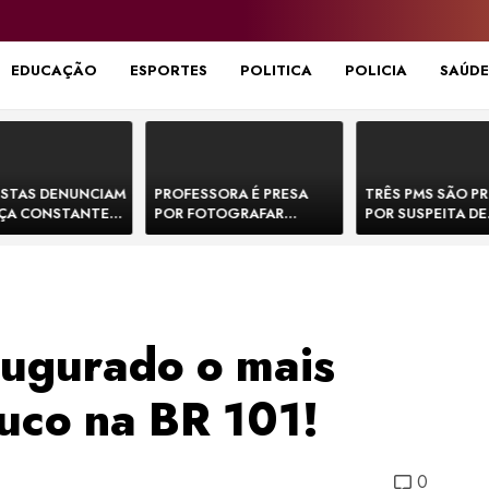
EDUCAÇÃO
ESPORTES
POLITICA
POLICIA
SAÚDE
STAS DENUNCIAM
PROFESSORA É PRESA
TRÊS PMS SÃO P
ÇA CONSTANTE
POR FOTOGRAFAR
POR SUSPEITA DE
NOS NA BR-330 E
PARTES ÍNTIMAS DE
EXECUTAR DOIS
ACIDENTES
BEBÊS EM CRECHE E
E FORJAR CENA D
MANDAR PARA EX-
CONFRONTO NA 
APRESENTADOR
augurado o mais
suco na BR 101!
0