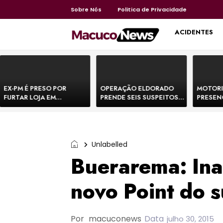
Sobre Nós
Politica de Privacidade
HOME
ACIDENTES
EX-PM É PRESO POR
OPERAÇÃO ELDORADO
MOTORI
FURTAR LOJA EM
PRENDE SEIS SUSPEITOS
PRESEN
SHOPPING NA BAHIA E
DE MOVIMENTAR R$ 25
DE BOVI
ESCAPA CORRENDO DE
MILHÕES COM
TEMEM 
DELEGACIA
AGIOTAGEM
Unlabelled
Buerarema: In
novo Point do 
Por
macuconews
Data
julho 30, 2015