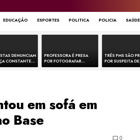
EDUCAÇÃO
ESPORTES
POLITICA
POLICIA
SAÚDE
STAS DENUNCIAM
PROFESSORA É PRESA
TRÊS PMS SÃO P
ÇA CONSTANTE
POR FOTOGRAFAR
POR SUSPEITA DE
NOS NA BR-330 E
PARTES ÍNTIMAS DE
EXECUTAR DOIS
ACIDENTES
BEBÊS EM CRECHE E
E FORJAR CENA D
MANDAR PARA EX-
CONFRONTO NA 
APRESENTADOR
tou em sofá em
no Base
0