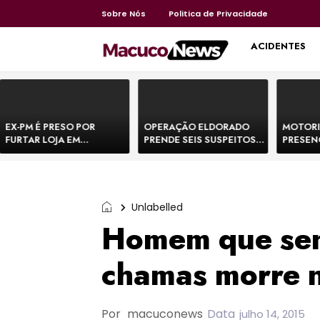
Sobre Nós
Politica de Privacidade
HOME
ACIDENTES
EX-PM É PRESO POR
OPERAÇÃO ELDORADO
MOTORI
FURTAR LOJA EM
PRENDE SEIS SUSPEITOS
PRESEN
SHOPPING NA BAHIA E
DE MOVIMENTAR R$ 25
DE BOVI
ESCAPA CORRENDO DE
MILHÕES COM
TEMEM 
DELEGACIA
AGIOTAGEM
Unlabelled
Homem que sen
chamas morre 
Por
macuconews
Data
julho 14, 2015