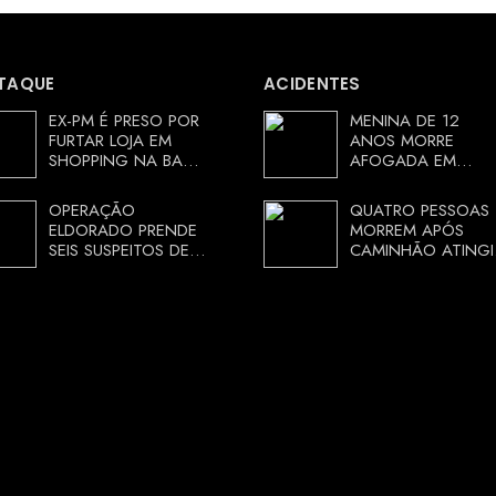
TAQUE
ACIDENTES
EX-PM É PRESO POR
MENINA DE 12
FURTAR LOJA EM
ANOS MORRE
SHOPPING NA BAHIA
AFOGADA EM
E ESCAPA
TANQUE NA ZONA
CORRENDO DE
RURAL DE ARACI,
OPERAÇÃO
QUATRO PESSOAS
DELEGACIA
BAHIA; POLÍCIA
ELDORADO PRENDE
MORREM APÓS
INVESTIGA
SEIS SUSPEITOS DE
CAMINHÃO ATINGI
CIRCUNSTÂNCIAS
MOVIMENTAR R$ 25
RESTAURANTE NA
MILHÕES COM
CHAPADA
AGIOTAGEM
DIAMANTINA