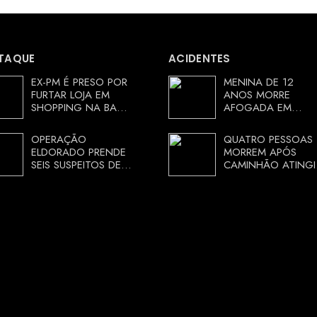
TAQUE
ACIDENTES
EX-PM É PRESO POR
MENINA DE 12
FURTAR LOJA EM
ANOS MORRE
SHOPPING NA BAHIA
AFOGADA EM
E ESCAPA
TANQUE NA ZONA
CORRENDO DE
RURAL DE ARACI,
OPERAÇÃO
QUATRO PESSOAS
DELEGACIA
BAHIA; POLÍCIA
ELDORADO PRENDE
MORREM APÓS
INVESTIGA
SEIS SUSPEITOS DE
CAMINHÃO ATINGI
CIRCUNSTÂNCIAS
MOVIMENTAR R$ 25
RESTAURANTE NA
MILHÕES COM
CHAPADA
AGIOTAGEM
DIAMANTINA