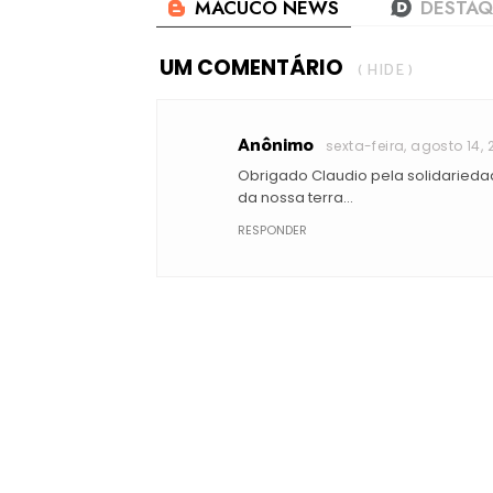
UM COMENTÁRIO
( HIDE )
Anônimo
sexta-feira, agosto 14, 
Obrigado Claudio pela solidaried
da nossa terra...
RESPONDER