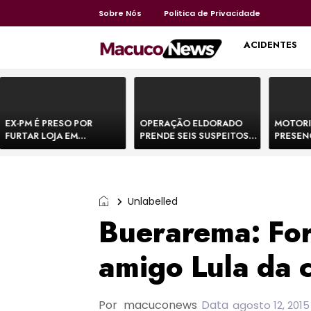
Sobre Nós
Politica de Privacidade
HOME
ACIDENTES
EX-PM É PRESO POR
OPERAÇÃO ELDORADO
MOTORI
FURTAR LOJA EM
PRENDE SEIS SUSPEITOS
PRESEN
SHOPPING NA BAHIA E
DE MOVIMENTAR R$ 25
DE BOVI
ESCAPA CORRENDO DE
MILHÕES COM
TEMEM 
DELEGACIA
AGIOTAGEM
Unlabelled
Buerarema: For
amigo Lula da 
Por
macuconews
Data
agosto 12, 2015