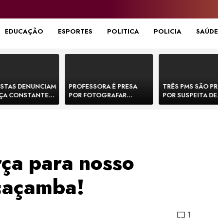
EDUCAÇÃO
ESPORTES
POLITICA
POLICIA
SAÚDE
STAS DENUNCIAM
PROFESSORA É PRESA
TRÊS PMS SÃO P
ÇA CONSTANTE
POR FOTOGRAFAR
POR SUSPEITA DE
NOS NA BR-330 E
PARTES ÍNTIMAS DE
EXECUTAR DOIS
ACIDENTES
BEBÊS EM CRECHE E
E FORJAR CENA D
MANDAR PARA EX-
CONFRONTO NA 
APRESENTADOR
ça para nosso
caçamba!
1