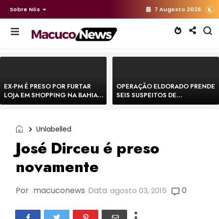
Sobre Nós
7 Augosto 2026
EX-PM É PRESO POR FURTAR
OPERAÇÃO ELDORADO PRENDE
LOJA EM SHOPPING NA BAHIA E
SEIS SUSPEITOS DE
ESCAPA CORRENDO DE
MOVIMENTAR R$ 25 MILHÕES
DELEGACIA
COM AGIOTAGEM
Unlabelled
José Dirceu é preso
novamente
Por
macuconews
Data
0
agosto 03, 2015