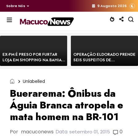
Sobre Nós
9 Augosto 2026
EX-PM É PRESO POR FURTAR
OPERAÇÃO ELDORADO PRENDE
LOJA EM SHOPPING NA BAHIA E
SEIS SUSPEITOS DE
ESCAPA CORRENDO DE
MOVIMENTAR R$ 25 MILHÕES
DELEGACIA
COM AGIOTAGEM
Unlabelled
Buerarema: Ônibus da
Águia Branca atropela e
mata homem na BR-101
Por
macuconews
Data
0
setembro 01, 2015