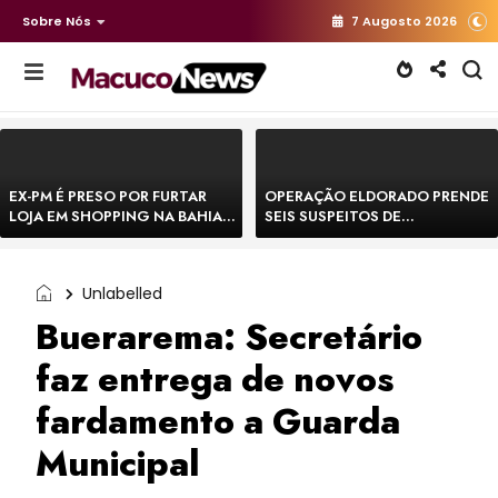
Sobre Nós
7 Augosto 2026
EX-PM É PRESO POR FURTAR
OPERAÇÃO ELDORADO PRENDE
LOJA EM SHOPPING NA BAHIA E
SEIS SUSPEITOS DE
ESCAPA CORRENDO DE
MOVIMENTAR R$ 25 MILHÕES
DELEGACIA
COM AGIOTAGEM
Unlabelled
Buerarema: Secretário
faz entrega de novos
fardamento a Guarda
Municipal