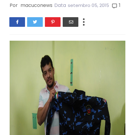
Por
macuconews
Data
1
setembro 05, 2015