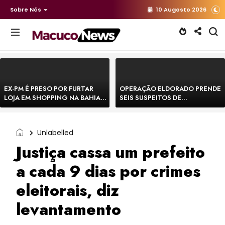
Sobre Nós
10 Augosto 2026
EX-PM É PRESO POR FURTAR
OPERAÇÃO ELDORADO PRENDE
LOJA EM SHOPPING NA BAHIA E
SEIS SUSPEITOS DE
ESCAPA CORRENDO DE
MOVIMENTAR R$ 25 MILHÕES
DELEGACIA
COM AGIOTAGEM
Unlabelled
Justiça cassa um prefeito
a cada 9 dias por crimes
eleitorais, diz
levantamento