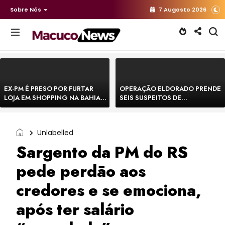
Sobre Nós
7 Augosto 2026
EX-PM É PRESO POR FURTAR
OPERAÇÃO ELDORADO PRENDE
LOJA EM SHOPPING NA BAHIA E
SEIS SUSPEITOS DE
ESCAPA CORRENDO DE
MOVIMENTAR R$ 25 MILHÕES
DELEGACIA
COM AGIOTAGEM
Unlabelled
Sargento da PM do RS
pede perdão aos
credores e se emociona,
após ter salário