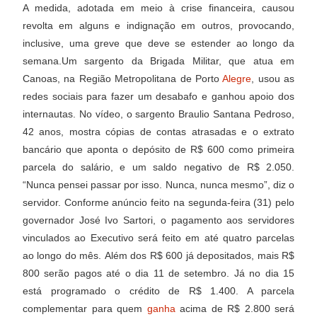
A medida, adotada em meio à crise financeira, causou
revolta em alguns e indignação em outros, provocando,
inclusive, uma greve que deve se estender ao longo da
semana.Um sargento da Brigada Militar, que atua em
Canoas, na Região Metropolitana de Porto
Alegre
, usou as
redes sociais para fazer um desabafo e ganhou apoio dos
internautas. No vídeo, o sargento Braulio Santana Pedroso,
42 anos, mostra cópias de contas atrasadas e o extrato
bancário que aponta o depósito de R$ 600 como primeira
parcela do salário, e um saldo negativo de R$ 2.050.
“Nunca pensei passar por isso. Nunca, nunca mesmo”, diz o
servidor. Conforme anúncio feito na segunda-feira (31) pelo
governador José Ivo Sartori, o pagamento aos servidores
vinculados ao Executivo será feito em até quatro parcelas
ao longo do mês.
Além dos R$ 600 já depositados, mais R$
800 serão pagos até o dia 11 de setembro. Já no dia 15
está programado o crédito de R$ 1.400. A parcela
complementar para quem
ganha
acima de R$ 2.800 será