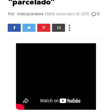
“parcelado”
Por
macuconews
Data
0
setembro 01, 2015