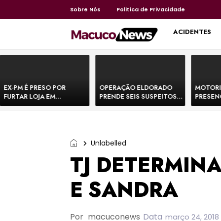
Sobre Nós
Politica de Privacidade
HOME
ACIDENTES
EX-PM É PRESO POR
OPERAÇÃO ELDORADO
MOTORI
FURTAR LOJA EM
PRENDE SEIS SUSPEITOS
PRESEN
SHOPPING NA BAHIA E
DE MOVIMENTAR R$ 25
DE BOVI
ESCAPA CORRENDO DE
MILHÕES COM
TEMEM 
DELEGACIA
AGIOTAGEM
Unlabelled
TJ DETERMIN
E SANDRA
Por
macuconews
Data
março 24, 2018