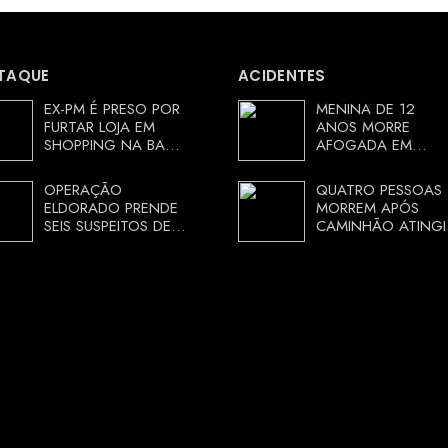
TAQUE
ACIDENTES
EX-PM É PRESO POR
MENINA DE 12
FURTAR LOJA EM
ANOS MORRE
SHOPPING NA BAHIA
AFOGADA EM
E ESCAPA
TANQUE NA ZONA
CORRENDO DE
RURAL DE ARACI,
OPERAÇÃO
QUATRO PESSOAS
DELEGACIA
BAHIA; POLÍCIA
ELDORADO PRENDE
MORREM APÓS
INVESTIGA
SEIS SUSPEITOS DE
CAMINHÃO ATINGI
CIRCUNSTÂNCIAS
MOVIMENTAR R$ 25
RESTAURANTE NA
MILHÕES COM
CHAPADA
AGIOTAGEM
DIAMANTINA