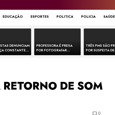
EDUCAÇÃO
ESPORTES
POLITICA
POLICIA
SAÚDE
STAS DENUNCIAM
PROFESSORA É PRESA
TRÊS PMS SÃO P
ÇA CONSTANTE
POR FOTOGRAFAR
POR SUSPEITA DE
NOS NA BR-330 E
PARTES ÍNTIMAS DE
EXECUTAR DOIS
ACIDENTES
BEBÊS EM CRECHE E
E FORJAR CENA D
MANDAR PARA EX-
CONFRONTO NA 
APRESENTADOR
A RETORNO DE SOM
0