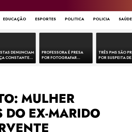
EDUCAÇÃO
ESPORTES
POLITICA
POLICIA
SAÚDE
STAS DENUNCIAM
PROFESSORA É PRESA
TRÊS PMS SÃO P
ÇA CONSTANTE
POR FOTOGRAFAR
POR SUSPEITA DE
NOS NA BR-330 E
PARTES ÍNTIMAS DE
EXECUTAR DOIS
ACIDENTES
BEBÊS EM CRECHE E
E FORJAR CENA D
MANDAR PARA EX-
CONFRONTO NA 
APRESENTADOR
TO: MULHER
S DO EX-MARIDO
RVENTE