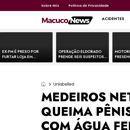
Sobre Nós
Politica de Privacidade
HOME
ACIDENTES
EX-PM É PRESO POR
OPERAÇÃO ELDORADO
MOTORI
FURTAR LOJA EM
PRENDE SEIS SUSPEITOS
PRESEN
SHOPPING NA BAHIA E
DE MOVIMENTAR R$ 25
DE BOVI
ESCAPA CORRENDO DE
MILHÕES COM
TEMEM 
DELEGACIA
AGIOTAGEM
Unlabelled
MEDEIROS NE
QUEIMA PÊNI
COM ÁGUA FE