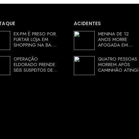
TAQUE
ACIDENTES
EX-PM É PRESO POR
MENINA DE 12
FURTAR LOJA EM
ANOS MORRE
SHOPPING NA BAHIA
AFOGADA EM
E ESCAPA
TANQUE NA ZONA
CORRENDO DE
RURAL DE ARACI,
OPERAÇÃO
QUATRO PESSOAS
DELEGACIA
BAHIA; POLÍCIA
ELDORADO PRENDE
MORREM APÓS
INVESTIGA
SEIS SUSPEITOS DE
CAMINHÃO ATINGI
CIRCUNSTÂNCIAS
MOVIMENTAR R$ 25
RESTAURANTE NA
MILHÕES COM
CHAPADA
AGIOTAGEM
DIAMANTINA