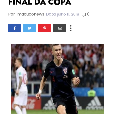
FINAL DA COPA
Por
macuconews
Data
0
julho 11, 2018