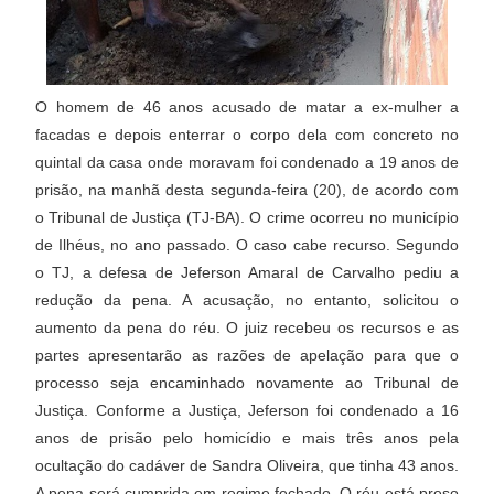
O homem de 46 anos acusado de matar a ex-mulher a
facadas e depois enterrar o corpo dela com concreto no
quintal da casa onde moravam foi condenado a 19 anos de
prisão, na manhã desta segunda-feira (20), de acordo com
o Tribunal de Justiça (TJ-BA). O crime ocorreu no município
de Ilhéus, no ano passado. O caso cabe recurso. Segundo
o TJ, a defesa de Jeferson Amaral de Carvalho pediu a
redução da pena. A acusação, no entanto, solicitou o
aumento da pena do réu. O juiz recebeu os recursos e as
partes apresentarão as razões de apelação para que o
processo seja encaminhado novamente ao Tribunal de
Justiça. Conforme a Justiça, Jeferson foi condenado a 16
anos de prisão pelo homicídio e mais três anos pela
ocultação do cadáver de Sandra Oliveira, que tinha 43 anos.
A pena será cumprida em regime fechado. O réu está preso