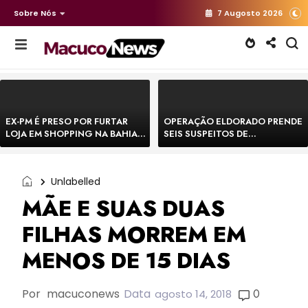
Sobre Nós
7 Augosto 2026
EX-PM É PRESO POR FURTAR
OPERAÇÃO ELDORADO PRENDE
LOJA EM SHOPPING NA BAHIA E
SEIS SUSPEITOS DE
ESCAPA CORRENDO DE
MOVIMENTAR R$ 25 MILHÕES
DELEGACIA
COM AGIOTAGEM
Unlabelled
MÃE E SUAS DUAS
FILHAS MORREM EM
MENOS DE 15 DIAS
Por
macuconews
Data
0
agosto 14, 2018