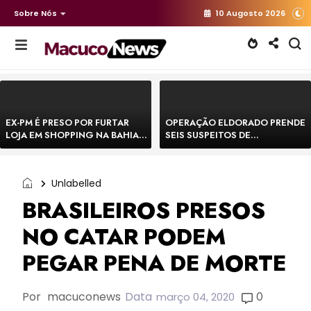
Sobre Nós
10 Augosto 2026
EX-PM É PRESO POR FURTAR
OPERAÇÃO ELDORADO PRENDE
LOJA EM SHOPPING NA BAHIA E
SEIS SUSPEITOS DE
ESCAPA CORRENDO DE
MOVIMENTAR R$ 25 MILHÕES
DELEGACIA
COM AGIOTAGEM
Unlabelled
BRASILEIROS PRESOS
NO CATAR PODEM
PEGAR PENA DE MORTE
Por
macuconews
Data
0
março 04, 2020