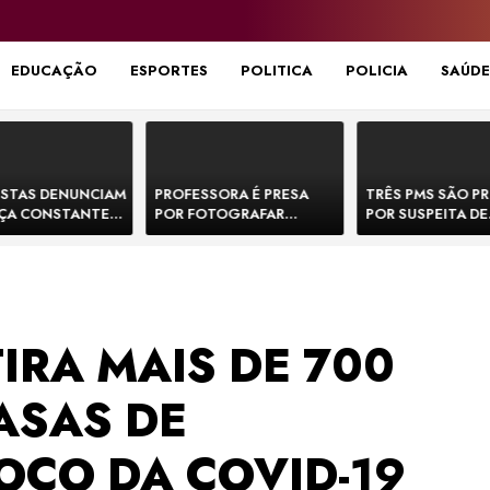
EDUCAÇÃO
ESPORTES
POLITICA
POLICIA
SAÚDE
STAS DENUNCIAM
PROFESSORA É PRESA
TRÊS PMS SÃO P
ÇA CONSTANTE
POR FOTOGRAFAR
POR SUSPEITA DE
NOS NA BR-330 E
PARTES ÍNTIMAS DE
EXECUTAR DOIS
ACIDENTES
BEBÊS EM CRECHE E
E FORJAR CENA D
MANDAR PARA EX-
CONFRONTO NA 
APRESENTADOR
IRA MAIS DE 700
ASAS DE
OCO DA COVID-19