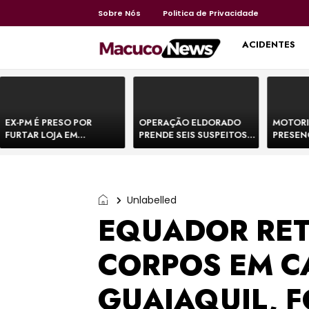
Sobre Nós
Politica de Privacidade
HOME
ACIDENTES
EX-PM É PRESO POR
OPERAÇÃO ELDORADO
MOTORI
FURTAR LOJA EM
PRENDE SEIS SUSPEITOS
PRESEN
SHOPPING NA BAHIA E
DE MOVIMENTAR R$ 25
DE BOVI
ESCAPA CORRENDO DE
MILHÕES COM
TEMEM 
DELEGACIA
AGIOTAGEM
Unlabelled
EQUADOR RET
CORPOS EM C
GUAIAQUIL, F