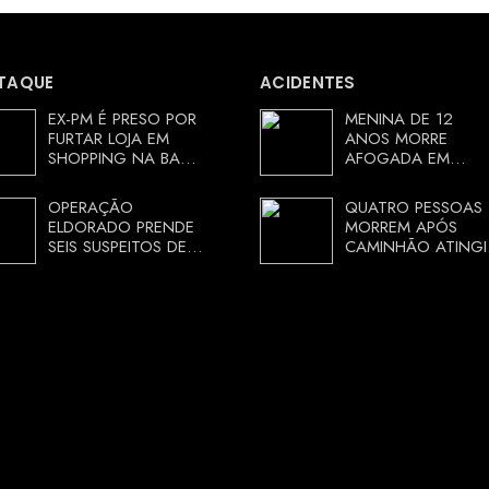
TAQUE
ACIDENTES
EX-PM É PRESO POR
MENINA DE 12
FURTAR LOJA EM
ANOS MORRE
SHOPPING NA BAHIA
AFOGADA EM
E ESCAPA
TANQUE NA ZONA
CORRENDO DE
RURAL DE ARACI,
OPERAÇÃO
QUATRO PESSOAS
DELEGACIA
BAHIA; POLÍCIA
ELDORADO PRENDE
MORREM APÓS
INVESTIGA
SEIS SUSPEITOS DE
CAMINHÃO ATINGI
CIRCUNSTÂNCIAS
MOVIMENTAR R$ 25
RESTAURANTE NA
MILHÕES COM
CHAPADA
AGIOTAGEM
DIAMANTINA