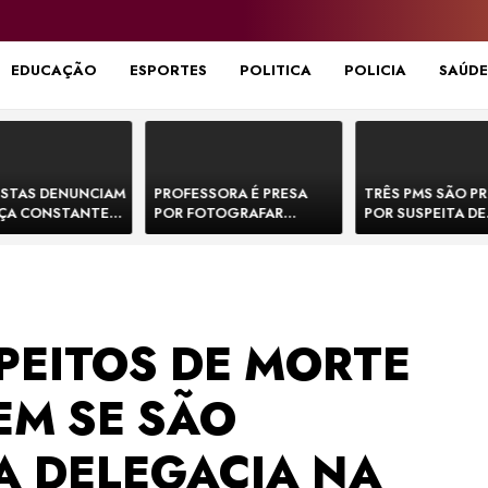
EDUCAÇÃO
ESPORTES
POLITICA
POLICIA
SAÚDE
STAS DENUNCIAM
PROFESSORA É PRESA
TRÊS PMS SÃO P
ÇA CONSTANTE
POR FOTOGRAFAR
POR SUSPEITA DE
NOS NA BR-330 E
PARTES ÍNTIMAS DE
EXECUTAR DOIS
ACIDENTES
BEBÊS EM CRECHE E
E FORJAR CENA D
MANDAR PARA EX-
CONFRONTO NA 
APRESENTADOR
PEITOS DE MORTE
 EM SE SÃO
A DELEGACIA NA