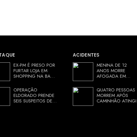
TAQUE
ACIDENTES
EX-PM É PRESO POR
MENINA DE 12
FURTAR LOJA EM
ANOS MORRE
SHOPPING NA BAHIA
AFOGADA EM
E ESCAPA
TANQUE NA ZONA
CORRENDO DE
RURAL DE ARACI,
OPERAÇÃO
QUATRO PESSOAS
DELEGACIA
BAHIA; POLÍCIA
ELDORADO PRENDE
MORREM APÓS
INVESTIGA
SEIS SUSPEITOS DE
CAMINHÃO ATINGI
CIRCUNSTÂNCIAS
MOVIMENTAR R$ 25
RESTAURANTE NA
MILHÕES COM
CHAPADA
AGIOTAGEM
DIAMANTINA