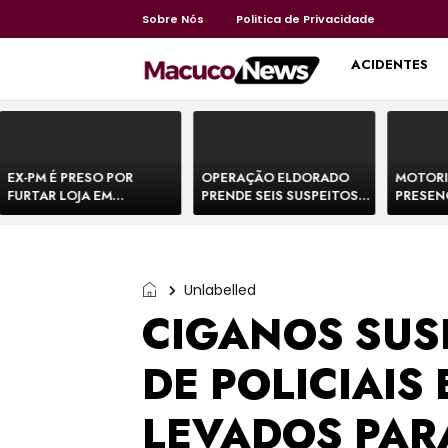
Sobre Nós
Politica de Privacidade
HOME
ACIDENTES
EX-PM É PRESO POR
OPERAÇÃO ELDORADO
MOTORI
FURTAR LOJA EM
PRENDE SEIS SUSPEITOS
PRESEN
SHOPPING NA BAHIA E
DE MOVIMENTAR R$ 25
DE BOVI
ESCAPA CORRENDO DE
MILHÕES COM
TEMEM 
DELEGACIA
AGIOTAGEM
Unlabelled
CIGANOS SUS
DE POLICIAIS
LEVADOS PAR