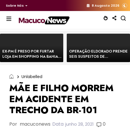
Sobre Nós
8 Augosto 2026
EX-PM É PRESO POR FURTAR
OPERAÇÃO ELDORADO PRENDE
LOJA EM SHOPPING NA BAHIA E
SEIS SUSPEITOS DE
ESCAPA CORRENDO DE
MOVIMENTAR R$ 25 MILHÕES
DELEGACIA
COM AGIOTAGEM
Unlabelled
MÃE E FILHO MORREM
EM ACIDENTE EM
TRECHO DA BR-101
Por
macuconews
Data
0
junho 28, 2021