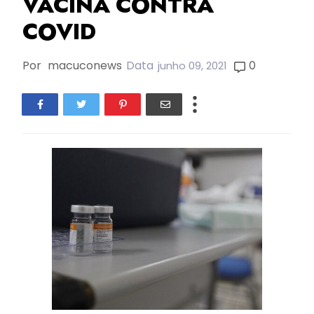
VACINA CONTRA
COVID
Por
macuconews
Data
0
junho 09, 2021