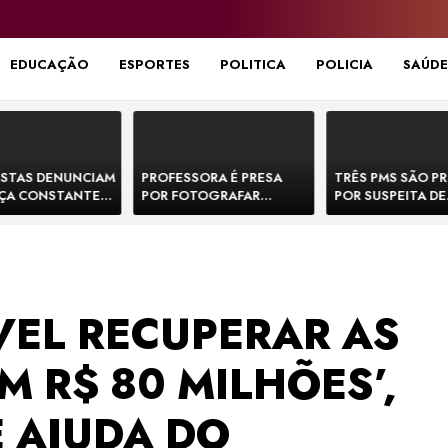
EDUCAÇÃO
ESPORTES
POLITICA
POLICIA
SAÚDE
STAS DENUNCIAM
PROFESSORA É PRESA
TRÊS PMS SÃO P
ÇA CONSTANTE
POR FOTOGRAFAR
POR SUSPEITA DE
NOS NA BR-330 E
PARTES ÍNTIMAS DE
EXECUTAR DOIS
ACIDENTES
BEBÊS EM CRECHE E
E FORJAR CENA D
MANDAR PARA EX-
CONFRONTO NA 
APRESENTADOR
VEL RECUPERAR AS
 R$ 80 MILHÕES’,
E AJUDA DO