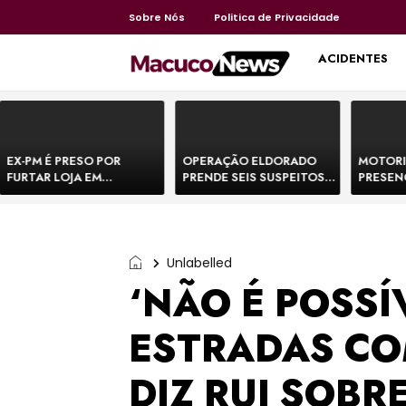
Sobre Nós
Politica de Privacidade
HOME
ACIDENTES
EX-PM É PRESO POR
OPERAÇÃO ELDORADO
MOTORI
FURTAR LOJA EM
PRENDE SEIS SUSPEITOS
PRESEN
SHOPPING NA BAHIA E
DE MOVIMENTAR R$ 25
DE BOVI
ESCAPA CORRENDO DE
MILHÕES COM
TEMEM 
DELEGACIA
AGIOTAGEM
Unlabelled
‘NÃO É POSSÍ
ESTRADAS COM
DIZ RUI SOBR