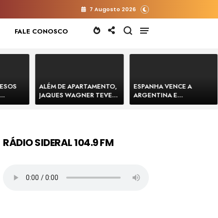
7 Augosto 2026
FALE CONOSCO
RESOS
ALÉM DE APARTAMENTO,
ESPANHA VENCE A
JAQUES WAGNER TEVE
ARGENTINA E
 HOMENS
VENDA DE TERRENO PARA
CONQUISTA A COPA DO
E
CONSTRUÇÃO DE CT DO
MUNDO DE 2026
BAHIA
BAHIA BARRADO POR
CARTÓRIO
RÁDIO SIDERAL 104.9 FM