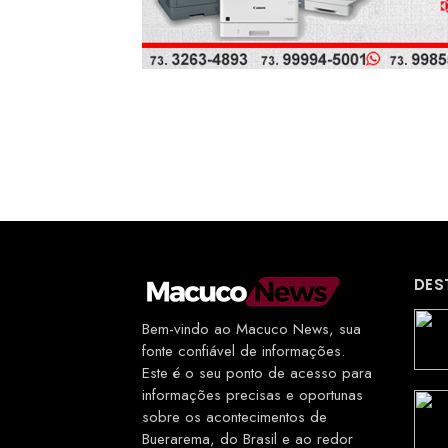
DES
Bem-vindo ao Macuco News, sua
fonte confiável de informações.
Este é o seu ponto de acesso para
informações precisas e oportunas
sobre os acontecimentos de
Buerarema, do Brasil e ao redor