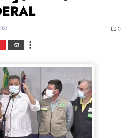
DERAL
021
0