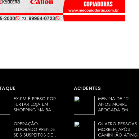
TAQUE
ACIDENTES
EX-PM É PRESO POR
MENINA DE 12
FURTAR LOJA EM
ANOS MORRE
SHOPPING NA BAHIA
AFOGADA EM
E ESCAPA
TANQUE NA ZONA
CORRENDO DE
RURAL DE ARACI,
OPERAÇÃO
QUATRO PESSOAS
DELEGACIA
BAHIA; POLÍCIA
ELDORADO PRENDE
MORREM APÓS
INVESTIGA
SEIS SUSPEITOS DE
CAMINHÃO ATINGI
CIRCUNSTÂNCIAS