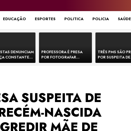
EDUCAÇÃO
ESPORTES
POLITICA
POLICIA
SAÚDE
STAS DENUNCIAM
PROFESSORA É PRESA
TRÊS PMS SÃO P
ÇA CONSTANTE
POR FOTOGRAFAR
POR SUSPEITA DE
NOS NA BR-330 E
PARTES ÍNTIMAS DE
EXECUTAR DOIS
ACIDENTES
BEBÊS EM CRECHE E
E FORJAR CENA D
MANDAR PARA EX-
CONFRONTO NA 
APRESENTADOR
SA SUSPEITA DE
RECÉM-NASCIDA
AGREDIR MÃE DE