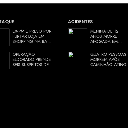
TAQUE
ACIDENTES
EX-PM É PRESO POR
MENINA DE 12
FURTAR LOJA EM
ANOS MORRE
SHOPPING NA BAHIA
AFOGADA EM
E ESCAPA
TANQUE NA ZONA
CORRENDO DE
RURAL DE ARACI,
OPERAÇÃO
QUATRO PESSOAS
DELEGACIA
BAHIA; POLÍCIA
ELDORADO PRENDE
MORREM APÓS
INVESTIGA
SEIS SUSPEITOS DE
CAMINHÃO ATINGI
CIRCUNSTÂNCIAS
MOVIMENTAR R$ 25
RESTAURANTE NA
MILHÕES COM
CHAPADA
AGIOTAGEM
DIAMANTINA