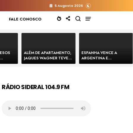
5 Augosto 2026
FALE CONOSCO
RESOS
ALÉM DE APARTAMENTO,
ESPANHA VENCE A
JAQUES WAGNER TEVE
ARGENTINA E
 HOMENS
VENDA DE TERRENO PARA
CONQUISTA A COPA DO
E
CONSTRUÇÃO DE CT DO
MUNDO DE 2026
BAHIA
BAHIA BARRADO POR
CARTÓRIO
RÁDIO SIDERAL 104.9 FM