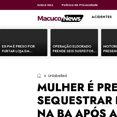
Sobre Nós
Politica de Privacidade
HOME
ACIDENTES
EX-PM É PRESO POR
OPERAÇÃO ELDORADO
MOTORI
FURTAR LOJA EM
PRENDE SEIS SUSPEITOS
PRESEN
SHOPPING NA BAHIA E
DE MOVIMENTAR R$ 25
DE BOVI
ESCAPA CORRENDO DE
MILHÕES COM
TEMEM 
DELEGACIA
AGIOTAGEM
Unlabelled
MULHER É PRE
SEQUESTRAR 
NA BA APÓS 