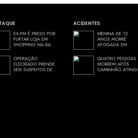
TAQUE
ACIDENTES
EX-PM É PRESO POR
MENINA DE 12
FURTAR LOJA EM
ANOS MORRE
SHOPPING NA BAHIA
AFOGADA EM
E ESCAPA
TANQUE NA ZONA
CORRENDO DE
RURAL DE ARACI,
OPERAÇÃO
QUATRO PESSOAS
DELEGACIA
BAHIA; POLÍCIA
ELDORADO PRENDE
MORREM APÓS
INVESTIGA
SEIS SUSPEITOS DE
CAMINHÃO ATINGI
CIRCUNSTÂNCIAS
MOVIMENTAR R$ 25
RESTAURANTE NA
MILHÕES COM
CHAPADA
AGIOTAGEM
DIAMANTINA