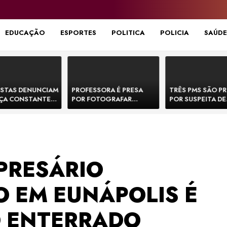
EDUCAÇÃO
ESPORTES
POLITICA
POLICIA
SAÚDE
STAS DENUNCIAM
PROFESSORA É PRESA
TRÊS PMS SÃO P
ÇA CONSTANTE
POR FOTOGRAFAR
POR SUSPEITA DE
NOS NA BR-330 E
PARTES ÍNTIMAS DE
EXECUTAR DOIS
ACIDENTES
BEBÊS EM CRECHE E
E FORJAR CENA D
MANDAR PARA EX-
CONFRONTO NA 
APRESENTADOR
PRESÁRIO
 EM EUNÁPOLIS É
 ENTERRADO