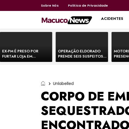
Sobre Nós
Politica de Privacidade
HOME
ACIDENTES
EX-PM É PRESO POR
OPERAÇÃO ELDORADO
MOTORI
FURTAR LOJA EM
PRENDE SEIS SUSPEITOS
PRESEN
SHOPPING NA BAHIA E
DE MOVIMENTAR R$ 25
DE BOVI
ESCAPA CORRENDO DE
MILHÕES COM
TEMEM 
DELEGACIA
AGIOTAGEM
Unlabelled
CORPO DE EM
SEQUESTRADO
ENCONTRADO