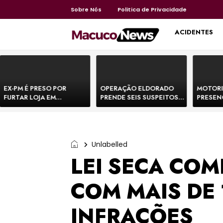
Sobre Nós
Politica de Privacidade
HOME
ACIDENTES
EX-PM É PRESO POR
OPERAÇÃO ELDORADO
MOTORI
FURTAR LOJA EM
PRENDE SEIS SUSPEITOS
PRESEN
SHOPPING NA BAHIA E
DE MOVIMENTAR R$ 25
DE BOVI
ESCAPA CORRENDO DE
MILHÕES COM
TEMEM 
DELEGACIA
AGIOTAGEM
Unlabelled
LEI SECA COM
COM MAIS DE 
INFRAÇÕES