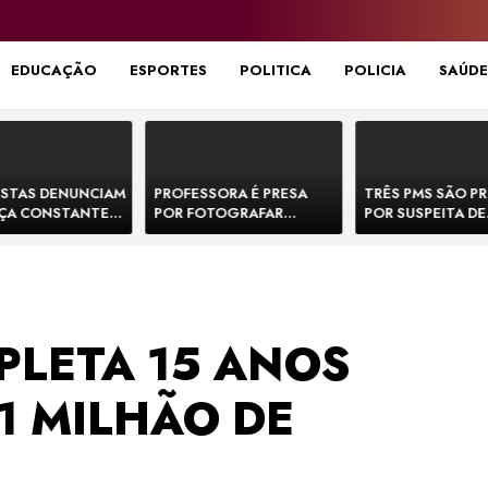
EDUCAÇÃO
ESPORTES
POLITICA
POLICIA
SAÚDE
STAS DENUNCIAM
PROFESSORA É PRESA
TRÊS PMS SÃO P
ÇA CONSTANTE
POR FOTOGRAFAR
POR SUSPEITA DE
NOS NA BR-330 E
PARTES ÍNTIMAS DE
EXECUTAR DOIS
ACIDENTES
BEBÊS EM CRECHE E
E FORJAR CENA D
MANDAR PARA EX-
CONFRONTO NA 
APRESENTADOR
PLETA 15 ANOS
1 MILHÃO DE