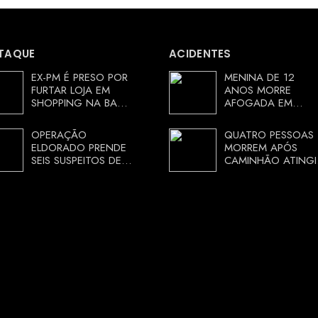
TAQUE
ACIDENTES
EX-PM É PRESO POR
MENINA DE 12
FURTAR LOJA EM
ANOS MORRE
SHOPPING NA BAHIA
AFOGADA EM
E ESCAPA
TANQUE NA ZONA
CORRENDO DE
RURAL DE ARACI,
OPERAÇÃO
QUATRO PESSOAS
DELEGACIA
BAHIA; POLÍCIA
ELDORADO PRENDE
MORREM APÓS
INVESTIGA
SEIS SUSPEITOS DE
CAMINHÃO ATINGI
CIRCUNSTÂNCIAS
MOVIMENTAR R$ 25
RESTAURANTE NA
MILHÕES COM
CHAPADA
AGIOTAGEM
DIAMANTINA