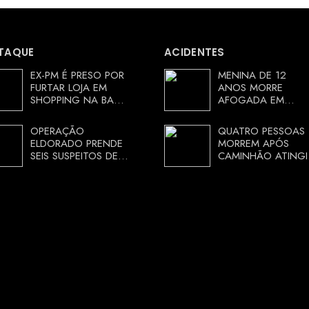
TAQUE
ACIDENTES
EX-PM É PRESO POR
MENINA DE 12
FURTAR LOJA EM
ANOS MORRE
SHOPPING NA BAHIA
AFOGADA EM
E ESCAPA
TANQUE NA ZONA
CORRENDO DE
RURAL DE ARACI,
OPERAÇÃO
QUATRO PESSOAS
DELEGACIA
BAHIA; POLÍCIA
ELDORADO PRENDE
MORREM APÓS
INVESTIGA
SEIS SUSPEITOS DE
CAMINHÃO ATINGI
CIRCUNSTÂNCIAS
MOVIMENTAR R$ 25
RESTAURANTE NA
MILHÕES COM
CHAPADA
AGIOTAGEM
DIAMANTINA