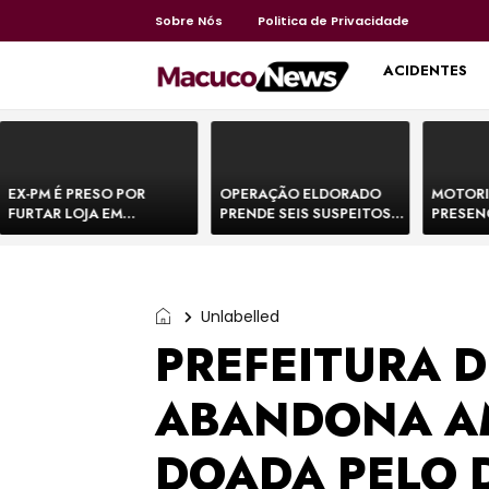
Sobre Nós
Politica de Privacidade
HOME
ACIDENTES
EX-PM É PRESO POR
OPERAÇÃO ELDORADO
MOTORI
FURTAR LOJA EM
PRENDE SEIS SUSPEITOS
PRESEN
SHOPPING NA BAHIA E
DE MOVIMENTAR R$ 25
DE BOVI
ESCAPA CORRENDO DE
MILHÕES COM
TEMEM 
DELEGACIA
AGIOTAGEM
Unlabelled
PREFEITURA D
ABANDONA A
DOADA PELO 