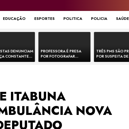
EDUCAÇÃO
ESPORTES
POLITICA
POLICIA
SAÚDE
STAS DENUNCIAM
PROFESSORA É PRESA
TRÊS PMS SÃO P
ÇA CONSTANTE
POR FOTOGRAFAR
POR SUSPEITA DE
NOS NA BR-330 E
PARTES ÍNTIMAS DE
EXECUTAR DOIS
ACIDENTES
BEBÊS EM CRECHE E
E FORJAR CENA D
MANDAR PARA EX-
CONFRONTO NA 
APRESENTADOR
E ITABUNA
MBULÂNCIA NOVA
DEPUTADO