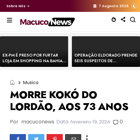
Sobre Nós
7 Augosto 2026
EX-PM É PRESO POR FURTAR
OPERAÇÃO ELDORADO PRENDE
LOJA EM SHOPPING NA BAHIA E
SEIS SUSPEITOS DE
ESCAPA CORRENDO DE
MOVIMENTAR R$ 25 MILHÕES
DELEGACIA
COM AGIOTAGEM
Musica
MORRE KOKÓ DO
LORDÃO, AOS 73 ANOS
Por
macuconews
Data
0
fevereiro 19, 2024