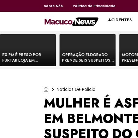
Sobre Nós
Politica de Privacidade
HOME
ACIDENTES
EX-PM É PRESO POR
OPERAÇÃO ELDORADO
MOTORI
FURTAR LOJA EM
PRENDE SEIS SUSPEITOS
PRESEN
SHOPPING NA BAHIA E
DE MOVIMENTAR R$ 25
DE BOVI
ESCAPA CORRENDO DE
MILHÕES COM
TEMEM 
DELEGACIA
AGIOTAGEM
Noticias De Policia
MULHER É ASF
EM BELMONTE
SUSPEITO DO 