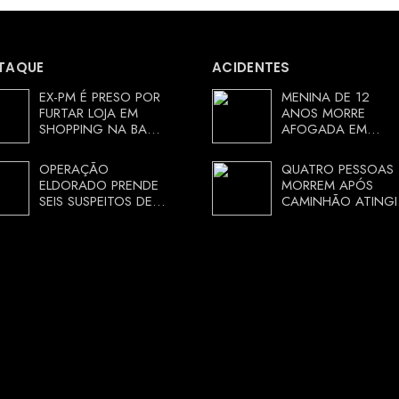
TAQUE
ACIDENTES
EX-PM É PRESO POR
MENINA DE 12
FURTAR LOJA EM
ANOS MORRE
SHOPPING NA BAHIA
AFOGADA EM
E ESCAPA
TANQUE NA ZONA
CORRENDO DE
RURAL DE ARACI,
OPERAÇÃO
QUATRO PESSOAS
DELEGACIA
BAHIA; POLÍCIA
ELDORADO PRENDE
MORREM APÓS
INVESTIGA
SEIS SUSPEITOS DE
CAMINHÃO ATINGI
CIRCUNSTÂNCIAS
MOVIMENTAR R$ 25
RESTAURANTE NA
MILHÕES COM
CHAPADA
AGIOTAGEM
DIAMANTINA