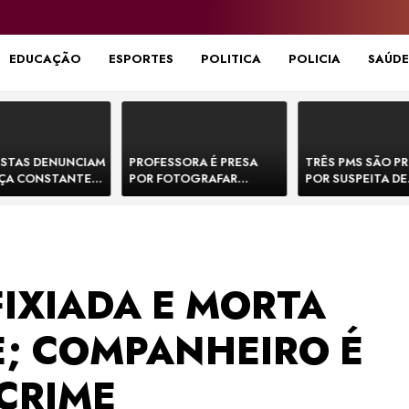
EDUCAÇÃO
ESPORTES
POLITICA
POLICIA
SAÚDE
STAS DENUNCIAM
PROFESSORA É PRESA
TRÊS PMS SÃO P
ÇA CONSTANTE
POR FOTOGRAFAR
POR SUSPEITA DE
NOS NA BR-330 E
PARTES ÍNTIMAS DE
EXECUTAR DOIS
ACIDENTES
BEBÊS EM CRECHE E
E FORJAR CENA D
MANDAR PARA EX-
CONFRONTO NA 
APRESENTADOR
IXIADA E MORTA
; COMPANHEIRO É
CRIME