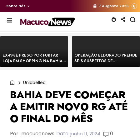
Sobre Nós
7 Augosto 2026
EX-PM É PRESO POR FURTAR
OPERAÇÃO ELDORADO PRENDE
LOJA EM SHOPPING NA BAHIA E
SEIS SUSPEITOS DE
ESCAPA CORRENDO DE
MOVIMENTAR R$ 25 MILHÕES
DELEGACIA
COM AGIOTAGEM
Unlabelled
BAHIA DEVE COMEÇAR
A EMITIR NOVO RG ATÉ
O FINAL DO MÊS
Por
macuconews
Data
0
junho 11, 2024