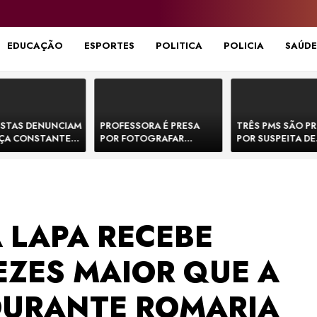
EDUCAÇÃO
ESPORTES
POLITICA
POLICIA
SAÚDE
STAS DENUNCIAM
PROFESSORA É PRESA
TRÊS PMS SÃO P
ÇA CONSTANTE
POR FOTOGRAFAR
POR SUSPEITA DE
NOS NA BR-330 E
PARTES ÍNTIMAS DE
EXECUTAR DOIS
ACIDENTES
BEBÊS EM CRECHE E
E FORJAR CENA D
MANDAR PARA EX-
CONFRONTO NA 
APRESENTADOR
 LAPA RECEBE
EZES MAIOR QUE A
DURANTE ROMARIA