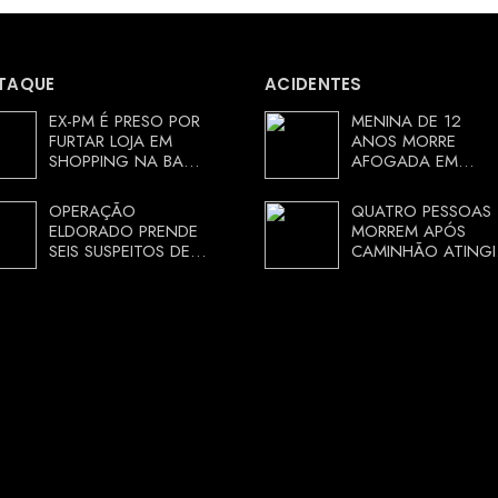
TAQUE
ACIDENTES
EX-PM É PRESO POR
MENINA DE 12
FURTAR LOJA EM
ANOS MORRE
SHOPPING NA BAHIA
AFOGADA EM
E ESCAPA
TANQUE NA ZONA
CORRENDO DE
RURAL DE ARACI,
OPERAÇÃO
QUATRO PESSOAS
DELEGACIA
BAHIA; POLÍCIA
ELDORADO PRENDE
MORREM APÓS
INVESTIGA
SEIS SUSPEITOS DE
CAMINHÃO ATINGI
CIRCUNSTÂNCIAS
MOVIMENTAR R$ 25
RESTAURANTE NA
MILHÕES COM
CHAPADA
AGIOTAGEM
DIAMANTINA