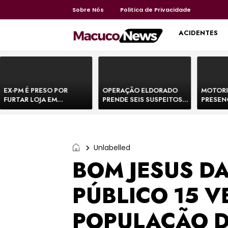
Sobre Nós
Politica de Privacidade
HOME
ACIDENTES
EX-PM É PRESO POR
OPERAÇÃO ELDORADO
MOTORI
FURTAR LOJA EM
PRENDE SEIS SUSPEITOS
PRESEN
SHOPPING NA BAHIA E
DE MOVIMENTAR R$ 25
DE BOVI
ESCAPA CORRENDO DE
MILHÕES COM
TEMEM 
DELEGACIA
AGIOTAGEM
Unlabelled
BOM JESUS DA
PÚBLICO 15 V
POPULAÇÃO 