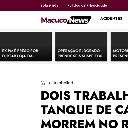
Sobre Nós
Politica de Privacidade
HOME
ACIDENTES
EX-PM É PRESO POR
OPERAÇÃO ELDORADO
MOTORI
FURTAR LOJA EM
PRENDE SEIS SUSPEITOS
PRESEN
SHOPPING NA BAHIA E
DE MOVIMENTAR R$ 25
DE BOVI
ESCAPA CORRENDO DE
MILHÕES COM
TEMEM 
DELEGACIA
AGIOTAGEM
Unlabelled
DOIS TRABAL
TANQUE DE C
MORREM NO 