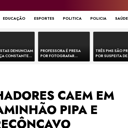
EDUCAÇÃO
ESPORTES
POLITICA
POLICIA
SAÚDE
STAS DENUNCIAM
PROFESSORA É PRESA
TRÊS PMS SÃO P
ÇA CONSTANTE
POR FOTOGRAFAR
POR SUSPEITA DE
NOS NA BR-330 E
PARTES ÍNTIMAS DE
EXECUTAR DOIS
ACIDENTES
BEBÊS EM CRECHE E
E FORJAR CENA D
MANDAR PARA EX-
CONFRONTO NA 
APRESENTADOR
HADORES CAEM EM
AMINHÃO PIPA E
RECÔNCAVO