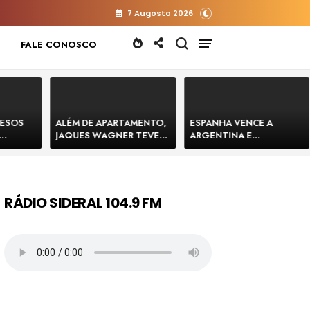
7 Augosto 2026
FALE CONOSCO
RESOS
ALÉM DE APARTAMENTO,
ESPANHA VENCE A
JAQUES WAGNER TEVE
ARGENTINA E
 HOMENS
VENDA DE TERRENO PARA
CONQUISTA A COPA DO
E
CONSTRUÇÃO DE CT DO
MUNDO DE 2026
BAHIA
BAHIA BARRADO POR
CARTÓRIO
RÁDIO SIDERAL 104.9 FM