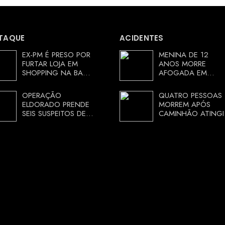
TAQUE
ACIDENTES
EX-PM É PRESO POR
MENINA DE 12
FURTAR LOJA EM
ANOS MORRE
SHOPPING NA BAHIA
AFOGADA EM
E ESCAPA
TANQUE NA ZONA
CORRENDO DE
RURAL DE ARACI,
OPERAÇÃO
QUATRO PESSOAS
DELEGACIA
BAHIA; POLÍCIA
ELDORADO PRENDE
MORREM APÓS
INVESTIGA
SEIS SUSPEITOS DE
CAMINHÃO ATINGI
CIRCUNSTÂNCIAS
MOVIMENTAR R$ 25
RESTAURANTE NA
MILHÕES COM
CHAPADA
AGIOTAGEM
DIAMANTINA