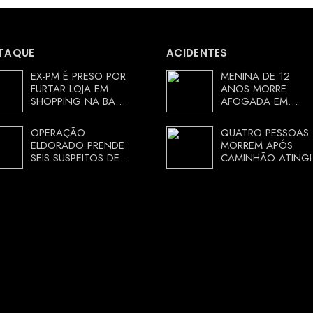
TAQUE
ACIDENTES
EX-PM É PRESO POR
MENINA DE 12
FURTAR LOJA EM
ANOS MORRE
SHOPPING NA BAHIA
AFOGADA EM
E ESCAPA
TANQUE NA ZONA
CORRENDO DE
RURAL DE ARACI,
OPERAÇÃO
QUATRO PESSOAS
DELEGACIA
BAHIA; POLÍCIA
ELDORADO PRENDE
MORREM APÓS
INVESTIGA
SEIS SUSPEITOS DE
CAMINHÃO ATINGI
CIRCUNSTÂNCIAS
MOVIMENTAR R$ 25
RESTAURANTE NA
MILHÕES COM
CHAPADA
AGIOTAGEM
DIAMANTINA