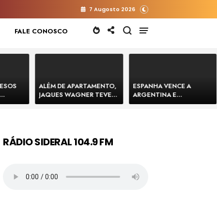
7 Augosto 2026
FALE CONOSCO
RESOS
ALÉM DE APARTAMENTO,
ESPANHA VENCE A
JAQUES WAGNER TEVE
ARGENTINA E
 HOMENS
VENDA DE TERRENO PARA
CONQUISTA A COPA DO
E
CONSTRUÇÃO DE CT DO
MUNDO DE 2026
BAHIA
BAHIA BARRADO POR
CARTÓRIO
RÁDIO SIDERAL 104.9 FM