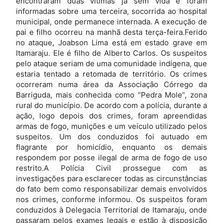
encontraram duas vítimas já sem vida e foram
informadas sobre uma terceira, socorrida ao hospital
municipal, onde permanece internada. A execução de
pai e filho ocorreu na manhã desta terça-feira.Ferido
no ataque, Joabson Lima está em estado grave em
Itamaraju. Ele é filho de Alberto Carlos. Os suspeitos
pelo ataque seriam de uma comunidade indígena, que
estaria tentado a retomada de território. Os crimes
ocorreram numa área da Associação Córrego da
Barriguda, mais conhecida como “Pedra Mole”, zona
rural do município. De acordo com a polícia, durante a
ação, logo depois dos crimes, foram apreendidas
armas de fogo, munições e um veículo utilizado pelos
suspeitos. Um dos conduzidos foi autuado em
flagrante por homicídio, enquanto os demais
respondem por posse ilegal de arma de fogo de uso
restrito.A Polícia Civil prossegue com as
investigações para esclarecer todas as circunstâncias
do fato bem como responsabilizar demais envolvidos
nos crimes, conforme informou. Os suspeitos foram
conduzidos à Delegacia Territorial de Itamaraju, onde
passaram pelos exames legais e estão à disposição