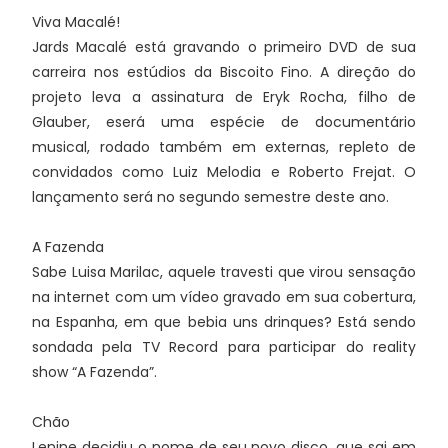
Viva Macalé!
Jards Macalé está gravando o primeiro DVD de sua
carreira nos estúdios da Biscoito Fino. A direção do
projeto leva a assinatura de Eryk Rocha, filho de
Glauber, eserá uma espécie de documentário
musical, rodado também em externas, repleto de
convidados como Luiz Melodia e Roberto Frejat. O
lançamento será no segundo semestre deste ano.
A Fazenda
Sabe Luisa Marilac, aquele travesti que virou sensação
na internet com um vídeo gravado em sua cobertura,
na Espanha, em que bebia uns drinques? Está sendo
sondada pela TV Record para participar do reality
show “A Fazenda”.
Chão
Lenine decidiu o nome de seu novo disco, que sai em