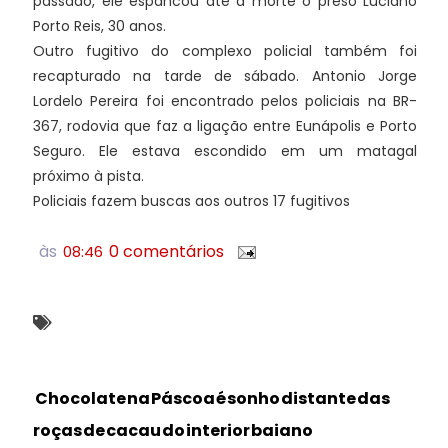
passado, ele espancou até a morte o preso Luciano
Porto Reis, 30 anos.
Outro fugitivo do complexo policial também foi
recapturado na tarde de sábado. Antonio Jorge
Lordelo Pereira foi encontrado pelos policiais na BR-
367, rodovia que faz a ligação entre Eunápolis e Porto
Seguro. Ele estava escondido em um matagal
próximo à pista.
Policiais fazem buscas aos outros 17 fugitivos
às
0 comentários
08:46
Chocolate na Páscoa é sonho distante das
roças de cacau do interior baiano