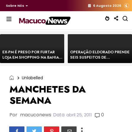
Sobre Nós
6 Augosto 2026
EX-PM É PRESO POR FURTAR
OPERAÇÃO ELDORADO PRENDE
LOJA EM SHOPPING NA BAHIA E
SEIS SUSPEITOS DE
ESCAPA CORRENDO DE
MOVIMENTAR R$ 25 MILHÕES
DELEGACIA
COM AGIOTAGEM
Unlabelled
MANCHETES DA
SEMANA
Por
macuconews
Data
0
abril 25, 2011