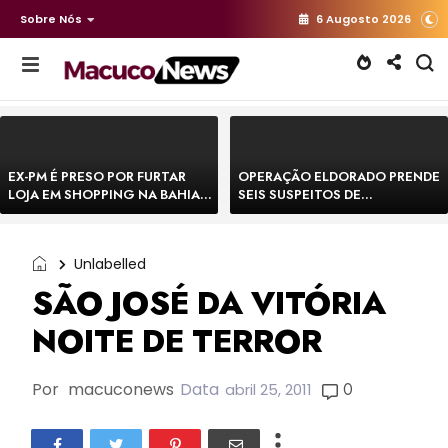
Sobre Nós
6 Augosto 2026
EX-PM É PRESO POR FURTAR
OPERAÇÃO ELDORADO PRENDE
LOJA EM SHOPPING NA BAHIA E
SEIS SUSPEITOS DE
ESCAPA CORRENDO DE
MOVIMENTAR R$ 25 MILHÕES
DELEGACIA
COM AGIOTAGEM
Unlabelled
SÃO JOSÉ DA VITÓRIA
NOITE DE TERROR
Por
macuconews
Data
0
abril 25, 2011