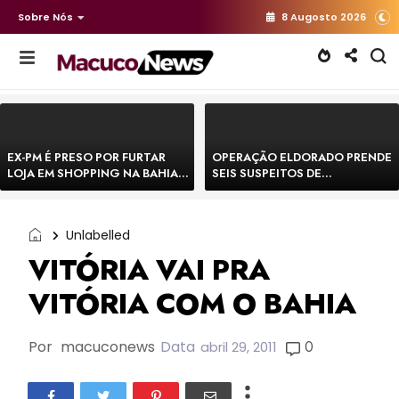
Sobre Nós
8 Augosto 2026
EX-PM É PRESO POR FURTAR
OPERAÇÃO ELDORADO PRENDE
LOJA EM SHOPPING NA BAHIA E
SEIS SUSPEITOS DE
ESCAPA CORRENDO DE
MOVIMENTAR R$ 25 MILHÕES
DELEGACIA
COM AGIOTAGEM
Unlabelled
VITÓRIA VAI PRA
VITÓRIA COM O BAHIA
Por
macuconews
Data
0
abril 29, 2011