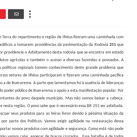
m Terra do repartimento e região de Ilhéus fizeram uma caminhada com
políticos a tomarem providências da pavimentação da Rodovia
251
que
r providencie o Asfaltamento desta rodovia que se encontra em estado
utos agrícolas e também o acesso a diversas fazendas e povoados. A
os políticos regionais tomem conhecimento deste grande problema que
ersos setores de Ilhéus participaram e fizeram uma caminhada pacífica
mo a de Buerarema. A parte que lamentamos foi à ausência de lideranças
o poder público de Buerarema o apoio a esta manifestação popular. Por
entantes do povo daquele município. Mas não vamos baixar a cabeça.
ze nesta região. O povo sabe que é necessário essa BR 251 ser asfaltada.
coar seus produtos para as feiras livres devido à péssima situação da
por parte dos Políticos. Vamos exigir agilidade na restauração dessa
sportar nossos produtos com agilidade e segurança. Como está não pode
 Não vamos calar, esperar de braços cruzados.
Essa batalha é de todos