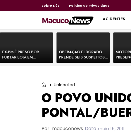
Sobre Nós
Politica de Privacidade
HOME
ACIDENTES
EX-PM É PRESO POR
OPERAÇÃO ELDORADO
MOTORI
FURTAR LOJA EM
PRENDE SEIS SUSPEITOS
PRESEN
SHOPPING NA BAHIA E
DE MOVIMENTAR R$ 25
DE BOVI
ESCAPA CORRENDO DE
MILHÕES COM
TEMEM 
DELEGACIA
AGIOTAGEM
Unlabelled
O POVO UNIDO
PONTAL/BUE
Por
macuconews
Data
maio 15, 2011