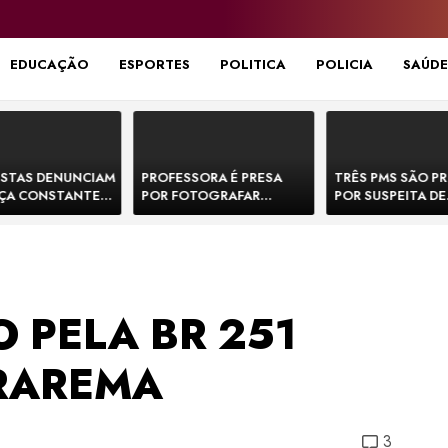
EDUCAÇÃO
ESPORTES
POLITICA
POLICIA
SAÚDE
STAS DENUNCIAM
PROFESSORA É PRESA
TRÊS PMS SÃO P
ÇA CONSTANTE
POR FOTOGRAFAR
POR SUSPEITA DE
NOS NA BR-330 E
PARTES ÍNTIMAS DE
EXECUTAR DOIS
ACIDENTES
BEBÊS EM CRECHE E
E FORJAR CENA D
MANDAR PARA EX-
CONFRONTO NA 
APRESENTADOR
 PELA BR 251
RAREMA
3