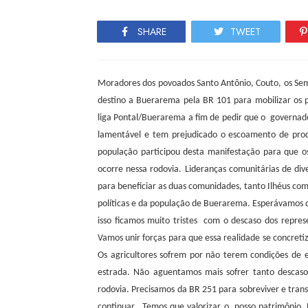
SHARE
TWEET
Moradores dos povoados Santo Antônio, Couto, os Se
destino a Buerarema pela BR 101 para mobilizar os 
liga Pontal/Buerarema a fim de pedir que o
governado
lamentável e tem prejudicado o escoamento de prod
população participou desta manifestação para que 
ocorre nessa rodovia. Lideranças comunitárias de div
para beneficiar as duas comunidades, tanto Ilhéus co
políticas e da população de Buerarema. Esperávamos d
isso ficamos muito tristes
com o descaso dos repres
Vamos unir forças para que essa realidade se concreti
Os agricultores sofrem por não terem condições de es
estrada. Não aguentamos mais sofrer tanto descaso 
rodovia. Precisamos da BR 251 para sobreviver e tran
continuar.
Temos que valorizar o
nosso patrimônio.