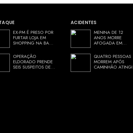
TAQUE
ACIDENTES
EX-PM É PRESO POR
MENINA DE 12
FURTAR LOJA EM
ANOS MORRE
SHOPPING NA BAHIA
AFOGADA EM
E ESCAPA
TANQUE NA ZONA
CORRENDO DE
RURAL DE ARACI,
OPERAÇÃO
QUATRO PESSOAS
DELEGACIA
BAHIA; POLÍCIA
ELDORADO PRENDE
MORREM APÓS
INVESTIGA
SEIS SUSPEITOS DE
CAMINHÃO ATINGI
CIRCUNSTÂNCIAS
MOVIMENTAR R$ 25
RESTAURANTE NA
MILHÕES COM
CHAPADA
AGIOTAGEM
DIAMANTINA