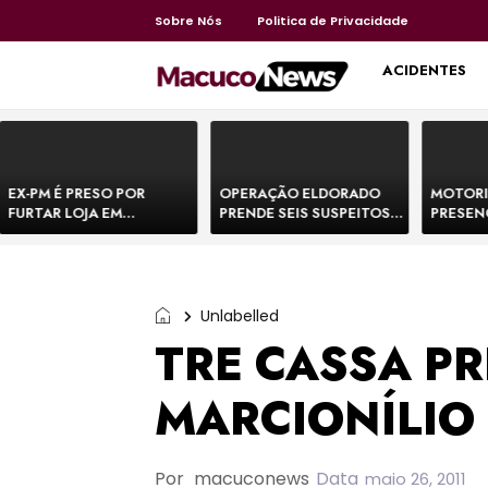
Sobre Nós
Politica de Privacidade
HOME
ACIDENTES
EX-PM É PRESO POR
OPERAÇÃO ELDORADO
MOTORI
FURTAR LOJA EM
PRENDE SEIS SUSPEITOS
PRESEN
SHOPPING NA BAHIA E
DE MOVIMENTAR R$ 25
DE BOVI
ESCAPA CORRENDO DE
MILHÕES COM
TEMEM 
DELEGACIA
AGIOTAGEM
Unlabelled
TRE CASSA PR
MARCIONÍLIO
Por
macuconews
Data
maio 26, 2011