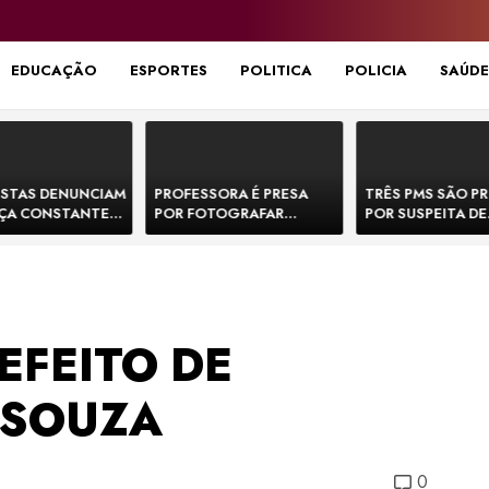
EDUCAÇÃO
ESPORTES
POLITICA
POLICIA
SAÚDE
STAS DENUNCIAM
PROFESSORA É PRESA
TRÊS PMS SÃO P
ÇA CONSTANTE
POR FOTOGRAFAR
POR SUSPEITA DE
NOS NA BR-330 E
PARTES ÍNTIMAS DE
EXECUTAR DOIS
ACIDENTES
BEBÊS EM CRECHE E
E FORJAR CENA D
MANDAR PARA EX-
CONFRONTO NA 
APRESENTADOR
EFEITO DE
 SOUZA
0