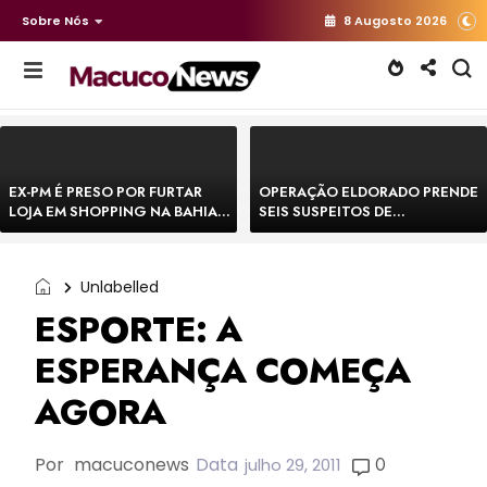
Sobre Nós
8 Augosto 2026
EX-PM É PRESO POR FURTAR
OPERAÇÃO ELDORADO PRENDE
LOJA EM SHOPPING NA BAHIA E
SEIS SUSPEITOS DE
ESCAPA CORRENDO DE
MOVIMENTAR R$ 25 MILHÕES
DELEGACIA
COM AGIOTAGEM
Unlabelled
ESPORTE: A
ESPERANÇA COMEÇA
AGORA
Por
macuconews
Data
0
julho 29, 2011