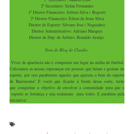
2ª Secretário: Sirlan Fernandes
1ª Diretor Financeiro: Joilson Silva ( Bogoió)
2ª Diretor Financeiro: Edson de Jesus Silva
Diretor de Esporte: Silvano Jose ( Neguinho)
Diretor Administrativo: Adriano Marques
Diretor de Dep: de Árbitro: Ronaldo Araújo
Nota do Blog do Claudio
Viver de aparência não é conquistar um lugar na mídia do futebol.
Colocamos as nossas esperanças em pessoas que lutam e gostam do
esporte, por isso parabenizo aqueles que querem o bem do esporte
de Buerarema! E vocês que ficarão à frente dessa corte, terão
que conquistar o objetivo de envolver a comunidade para que o
esporte se fortaleça e seja realmente para todos. E parabéns pela
iniciativa!