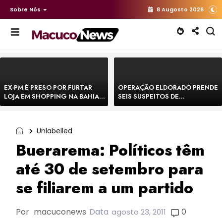
Sobre Nós
8 Augosto 2026
EX-PM É PRESO POR FURTAR
OPERAÇÃO ELDORADO PRENDE
LOJA EM SHOPPING NA BAHIA E
SEIS SUSPEITOS DE
ESCAPA CORRENDO DE
MOVIMENTAR R$ 25 MILHÕES
DELEGACIA
COM AGIOTAGEM
Unlabelled
Buerarema: Políticos têm
até 30 de setembro para
se filiarem a um partido
Por
macuconews
Data
0
agosto 23, 2011