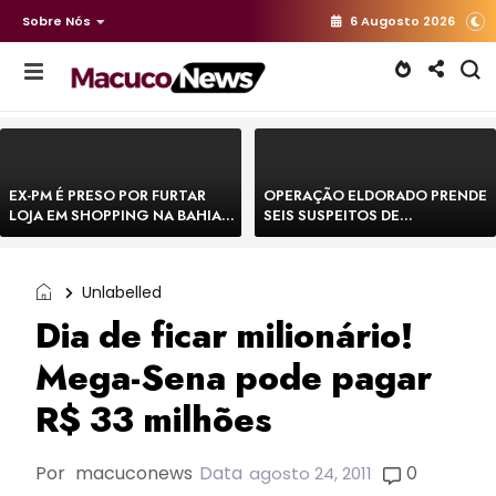
Sobre Nós
6 Augosto 2026
EX-PM É PRESO POR FURTAR
OPERAÇÃO ELDORADO PRENDE
LOJA EM SHOPPING NA BAHIA E
SEIS SUSPEITOS DE
ESCAPA CORRENDO DE
MOVIMENTAR R$ 25 MILHÕES
DELEGACIA
COM AGIOTAGEM
Unlabelled
Dia de ficar milionário!
Mega-Sena pode pagar
R$ 33 milhões
Por
macuconews
Data
0
agosto 24, 2011