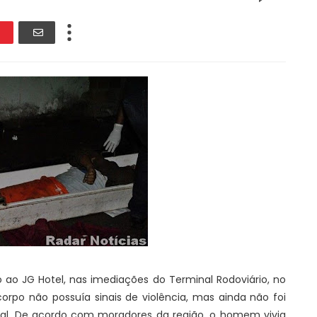
o JG Hotel, nas imediações do Terminal Rodoviário, no
corpo não possuía sinais de violência, mas ainda não foi
ral. De acordo com moradores da região, o homem vivia