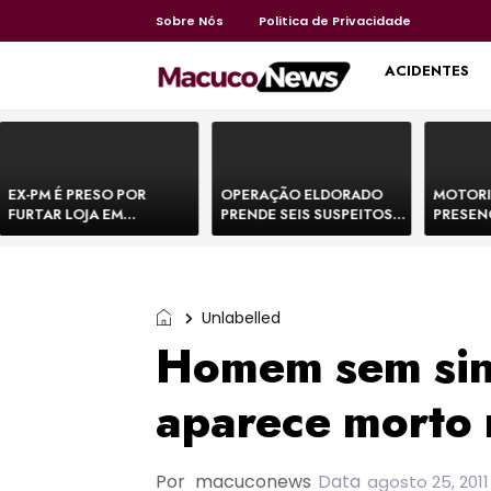
Sobre Nós
Politica de Privacidade
HOME
ACIDENTES
EX-PM É PRESO POR
OPERAÇÃO ELDORADO
MOTORI
FURTAR LOJA EM
PRENDE SEIS SUSPEITOS
PRESEN
SHOPPING NA BAHIA E
DE MOVIMENTAR R$ 25
DE BOVI
ESCAPA CORRENDO DE
MILHÕES COM
TEMEM 
DELEGACIA
AGIOTAGEM
Unlabelled
Homem sem sina
aparece morto 
Por
macuconews
Data
agosto 25, 2011