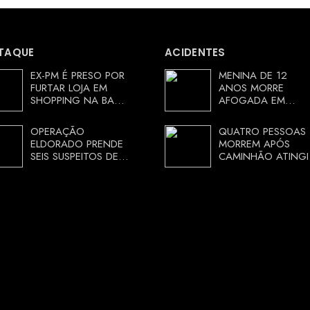
TAQUE
ACIDENTES
EX-PM É PRESO POR
MENINA DE 12
FURTAR LOJA EM
ANOS MORRE
SHOPPING NA BAHIA
AFOGADA EM
E ESCAPA
TANQUE NA ZONA
CORRENDO DE
RURAL DE ARACI,
OPERAÇÃO
QUATRO PESSOAS
DELEGACIA
BAHIA; POLÍCIA
ELDORADO PRENDE
MORREM APÓS
INVESTIGA
SEIS SUSPEITOS DE
CAMINHÃO ATINGI
CIRCUNSTÂNCIAS
MOVIMENTAR R$ 25
RESTAURANTE NA
MILHÕES COM
CHAPADA
AGIOTAGEM
DIAMANTINA