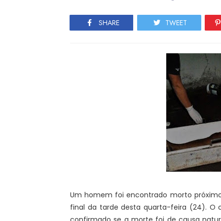
SHARE
TWEET
Um homem foi encontrado morto próximo a
final da tarde desta quarta-feira (24). O 
confirmado se a morte foi de causa natu