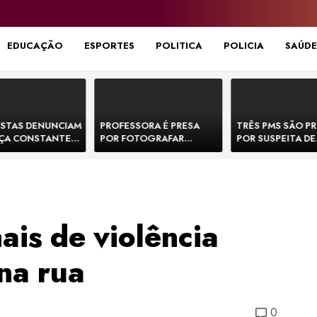
EDUCAÇÃO
ESPORTES
POLITICA
POLICIA
SAÚDE
STAS DENUNCIAM
PROFESSORA É PRESA
TRÊS PMS SÃO P
ÇA CONSTANTE
POR FOTOGRAFAR
POR SUSPEITA DE
NOS NA BR-330 E
PARTES ÍNTIMAS DE
EXECUTAR DOIS
ACIDENTES
BEBÊS EM CRECHE E
E FORJAR CENA D
MANDAR PARA EX-
CONFRONTO NA 
APRESENTADOR
is de violência
na rua
0