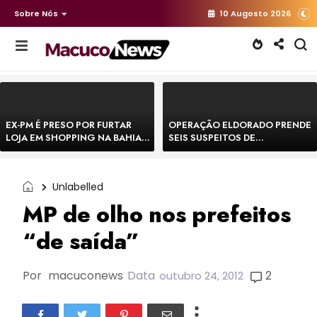
Sobre Nós
10 Augosto 2026
EX-PM É PRESO POR FURTAR
OPERAÇÃO ELDORADO PRENDE
LOJA EM SHOPPING NA BAHIA E
SEIS SUSPEITOS DE
ESCAPA CORRENDO DE
MOVIMENTAR R$ 25 MILHÕES
DELEGACIA
COM AGIOTAGEM
Unlabelled
MP de olho nos prefeitos
“de saída”
Por
macuconews
Data
2
outubro 24, 2012