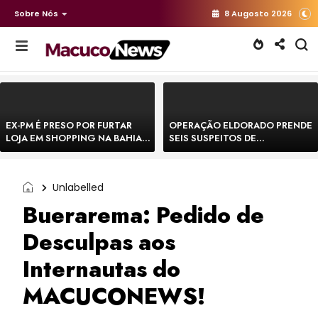
Sobre Nós
8 Augosto 2026
EX-PM É PRESO POR FURTAR
OPERAÇÃO ELDORADO PRENDE
LOJA EM SHOPPING NA BAHIA E
SEIS SUSPEITOS DE
ESCAPA CORRENDO DE
MOVIMENTAR R$ 25 MILHÕES
DELEGACIA
COM AGIOTAGEM
Unlabelled
Buerarema: Pedido de
Desculpas aos
Internautas do
MACUCONEWS!