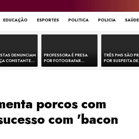
EDUCAÇÃO
ESPORTES
POLITICA
POLICIA
SAÚDE
STAS DENUNCIAM
PROFESSORA É PRESA
TRÊS PMS SÃO P
ÇA CONSTANTE
POR FOTOGRAFAR
POR SUSPEITA DE
NOS NA BR-330 E
PARTES ÍNTIMAS DE
EXECUTAR DOIS
ACIDENTES
BEBÊS EM CRECHE E
E FORJAR CENA D
MANDAR PARA EX-
CONFRONTO NA 
APRESENTADOR
menta porcos com
sucesso com 'bacon