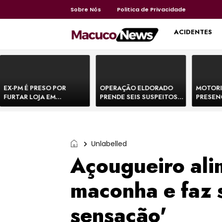
Sobre Nós
Politica de Privacidade
HOME
ACIDENTES
EX-PM É PRESO POR
OPERAÇÃO ELDORADO
MOTORI
FURTAR LOJA EM
PRENDE SEIS SUSPEITOS
PRESEN
SHOPPING NA BAHIA E
DE MOVIMENTAR R$ 25
DE BOVI
ESCAPA CORRENDO DE
MILHÕES COM
TEMEM 
DELEGACIA
AGIOTAGEM
Unlabelled
Açougueiro ali
maconha e faz 
sensação'