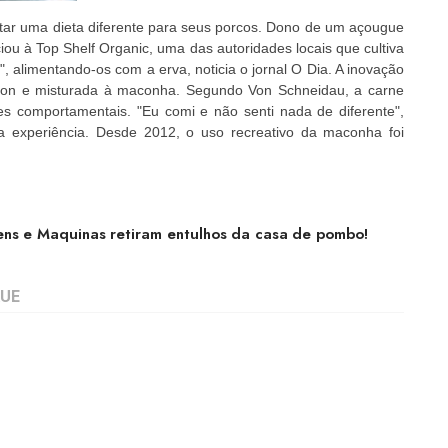
tar uma dieta diferente para seus porcos. Dono de um açougue
ou à Top Shelf Organic, uma das autoridades locais que cultiva
alimentando-os com a erva, noticia o jornal O Dia. A inovação
con e misturada à maconha. Segundo Von Schneidau, a carne
es comportamentais. "Eu comi e não senti nada de diferente",
ia experiência. Desde 2012, o uso recreativo da maconha foi
ns e Maquinas retiram entulhos da casa de pombo!