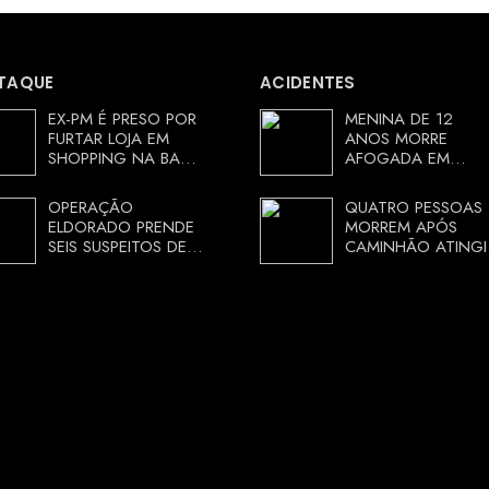
TAQUE
ACIDENTES
EX-PM É PRESO POR
MENINA DE 12
FURTAR LOJA EM
ANOS MORRE
SHOPPING NA BAHIA
AFOGADA EM
E ESCAPA
TANQUE NA ZONA
CORRENDO DE
RURAL DE ARACI,
OPERAÇÃO
QUATRO PESSOAS
DELEGACIA
BAHIA; POLÍCIA
ELDORADO PRENDE
MORREM APÓS
INVESTIGA
SEIS SUSPEITOS DE
CAMINHÃO ATINGI
CIRCUNSTÂNCIAS
MOVIMENTAR R$ 25
RESTAURANTE NA
MILHÕES COM
CHAPADA
AGIOTAGEM
DIAMANTINA