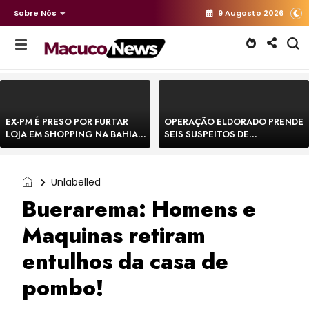
Sobre Nós
9 Augosto 2026
EX-PM É PRESO POR FURTAR
OPERAÇÃO ELDORADO PRENDE
LOJA EM SHOPPING NA BAHIA E
SEIS SUSPEITOS DE
ESCAPA CORRENDO DE
MOVIMENTAR R$ 25 MILHÕES
DELEGACIA
COM AGIOTAGEM
Unlabelled
Buerarema: Homens e
Maquinas retiram
entulhos da casa de
pombo!