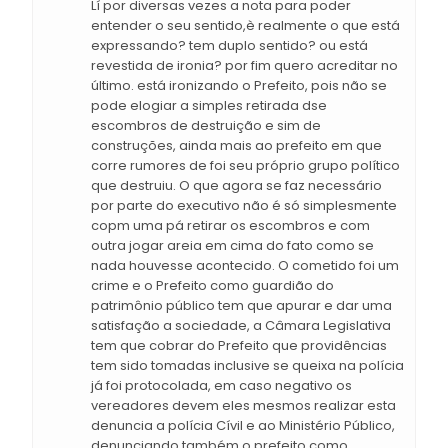
Lí por diversas vezes a nota para poder
entender o seu sentido,è realmente o que está
expressando? tem duplo sentido? ou está
revestida de ironia? por fim quero acreditar no
último. está ironizando o Prefeito, pois não se
pode elogiar a simples retirada dse
escombros de destruição e sim de
construções, ainda mais ao prefeito em que
corre rumores de foi seu próprio grupo político
que destruiu. O que agora se faz necessário
por parte do executivo não é só simplesmente
copm uma pá retirar os escombros e com
outra jogar areia em cima do fato como se
nada houvesse acontecido. O cometido foi um
crime e o Prefeito como guardião do
patrimônio público tem que apurar e dar uma
satisfação a sociedade, a Câmara Legislativa
tem que cobrar do Prefeito que providências
tem sido tomadas inclusive se queixa na polícia
já foi protocolada, em caso negativo os
vereadores devem eles mesmos realizar esta
denuncia a polícia Cívil e ao Ministério Público,
denunciando também o prefeito como