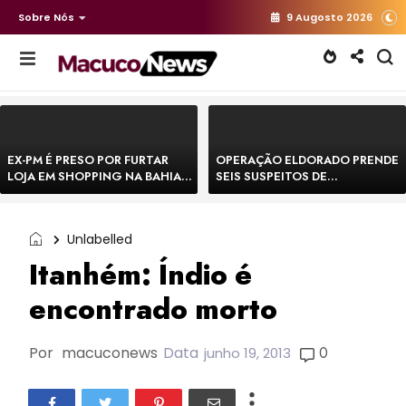
Sobre Nós
9 Augosto 2026
EX-PM É PRESO POR FURTAR
OPERAÇÃO ELDORADO PRENDE
LOJA EM SHOPPING NA BAHIA E
SEIS SUSPEITOS DE
ESCAPA CORRENDO DE
MOVIMENTAR R$ 25 MILHÕES
DELEGACIA
COM AGIOTAGEM
Unlabelled
Itanhém: Índio é
encontrado morto
Por
macuconews
Data
0
junho 19, 2013