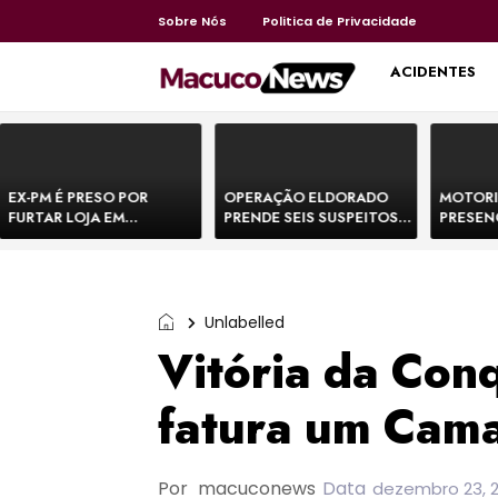
Sobre Nós
Politica de Privacidade
HOME
ACIDENTES
EX-PM É PRESO POR
OPERAÇÃO ELDORADO
MOTORI
FURTAR LOJA EM
PRENDE SEIS SUSPEITOS
PRESEN
SHOPPING NA BAHIA E
DE MOVIMENTAR R$ 25
DE BOVI
ESCAPA CORRENDO DE
MILHÕES COM
TEMEM 
DELEGACIA
AGIOTAGEM
Unlabelled
Vitória da Conq
fatura um Cam
Por
macuconews
Data
dezembro 23, 2