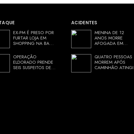
TAQUE
ACIDENTES
EX-PM É PRESO POR
MENINA DE 12
FURTAR LOJA EM
ANOS MORRE
SHOPPING NA BAHIA
AFOGADA EM
E ESCAPA
TANQUE NA ZONA
CORRENDO DE
RURAL DE ARACI,
OPERAÇÃO
QUATRO PESSOAS
DELEGACIA
BAHIA; POLÍCIA
ELDORADO PRENDE
MORREM APÓS
INVESTIGA
SEIS SUSPEITOS DE
CAMINHÃO ATINGI
CIRCUNSTÂNCIAS
MOVIMENTAR R$ 25
RESTAURANTE NA
MILHÕES COM
CHAPADA
AGIOTAGEM
DIAMANTINA