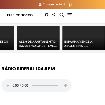
7 Augosto 2026
FALE CONOSCO
RESOS
ALÉM DE APARTAMENTO,
ESPANHA VENCE A
JAQUES WAGNER TEVE
ARGENTINA E
 HOMENS
VENDA DE TERRENO PARA
CONQUISTA A COPA DO
E
CONSTRUÇÃO DE CT DO
MUNDO DE 2026
BAHIA
BAHIA BARRADO POR
CARTÓRIO
RÁDIO SIDERAL 104.9 FM