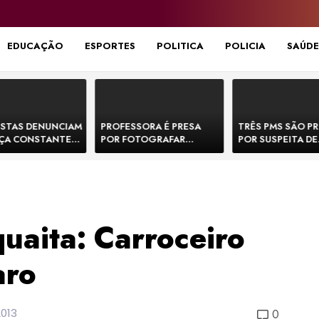
EDUCAÇÃO
ESPORTES
POLITICA
POLICIA
SAÚDE
STAS DENUNCIAM
PROFESSORA É PRESA
TRÊS PMS SÃO P
ÇA CONSTANTE
POR FOTOGRAFAR
POR SUSPEITA DE
NOS NA BR-330 E
PARTES ÍNTIMAS DE
EXECUTAR DOIS
ACIDENTES
BEBÊS EM CRECHE E
E FORJAR CENA D
MANDAR PARA EX-
CONFRONTO NA 
APRESENTADOR
uaita: Carroceiro
aro
013
0