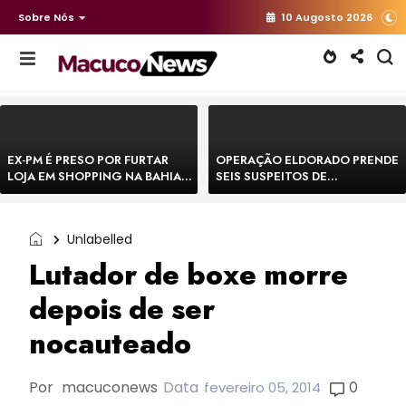
Sobre Nós
10 Augosto 2026
EX-PM É PRESO POR FURTAR
OPERAÇÃO ELDORADO PRENDE
LOJA EM SHOPPING NA BAHIA E
SEIS SUSPEITOS DE
ESCAPA CORRENDO DE
MOVIMENTAR R$ 25 MILHÕES
DELEGACIA
COM AGIOTAGEM
Unlabelled
Lutador de boxe morre
depois de ser
nocauteado
Por
macuconews
Data
0
fevereiro 05, 2014