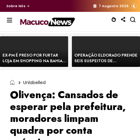
Sobre Nós
7 Augosto 2026
EX-PM É PRESO POR FURTAR
OPERAÇÃO ELDORADO PRENDE
LOJA EM SHOPPING NA BAHIA E
SEIS SUSPEITOS DE
ESCAPA CORRENDO DE
MOVIMENTAR R$ 25 MILHÕES
DELEGACIA
COM AGIOTAGEM
Unlabelled
Olivença: Cansados de
esperar pela prefeitura,
moradores limpam
quadra por conta