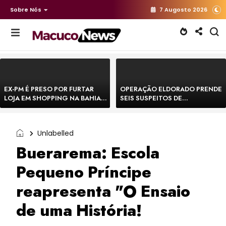
Sobre Nós
7 Augosto 2026
EX-PM É PRESO POR FURTAR
OPERAÇÃO ELDORADO PRENDE
LOJA EM SHOPPING NA BAHIA E
SEIS SUSPEITOS DE
ESCAPA CORRENDO DE
MOVIMENTAR R$ 25 MILHÕES
DELEGACIA
COM AGIOTAGEM
Unlabelled
Buerarema: Escola
Pequeno Príncipe
reapresenta "O Ensaio
de uma História!