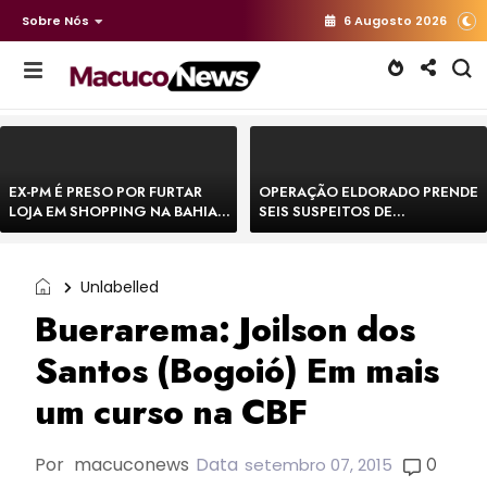
Sobre Nós
6 Augosto 2026
EX-PM É PRESO POR FURTAR
OPERAÇÃO ELDORADO PRENDE
LOJA EM SHOPPING NA BAHIA E
SEIS SUSPEITOS DE
ESCAPA CORRENDO DE
MOVIMENTAR R$ 25 MILHÕES
DELEGACIA
COM AGIOTAGEM
Unlabelled
Buerarema: Joilson dos
Santos (Bogoió) Em mais
um curso na CBF
Por
macuconews
Data
0
setembro 07, 2015