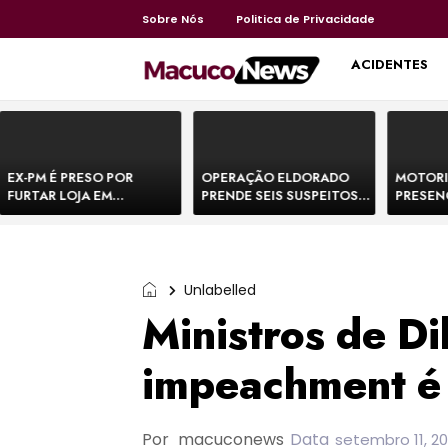
Sobre Nós
Politica de Privacidade
HOME
ACIDENTES
EX-PM É PRESO POR
OPERAÇÃO ELDORADO
MOTORI
FURTAR LOJA EM
PRENDE SEIS SUSPEITOS
PRESEN
SHOPPING NA BAHIA E
DE MOVIMENTAR R$ 25
DE BOVI
ESCAPA CORRENDO DE
MILHÕES COM
TEMEM 
DELEGACIA
AGIOTAGEM
Unlabelled
Ministros de D
impeachment é
Por
macuconews
Data
setembro 11, 20