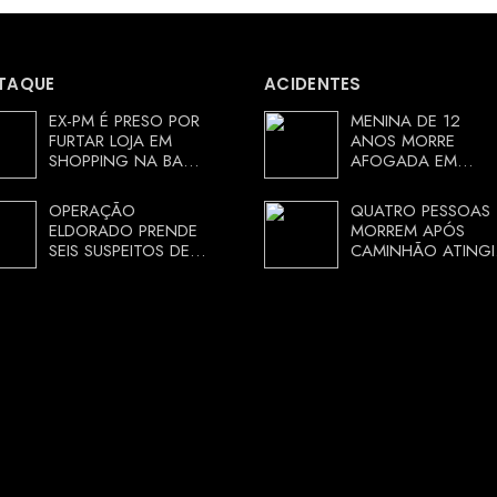
TAQUE
ACIDENTES
EX-PM É PRESO POR
MENINA DE 12
FURTAR LOJA EM
ANOS MORRE
SHOPPING NA BAHIA
AFOGADA EM
E ESCAPA
TANQUE NA ZONA
CORRENDO DE
RURAL DE ARACI,
OPERAÇÃO
QUATRO PESSOAS
DELEGACIA
BAHIA; POLÍCIA
ELDORADO PRENDE
MORREM APÓS
INVESTIGA
SEIS SUSPEITOS DE
CAMINHÃO ATINGI
CIRCUNSTÂNCIAS
MOVIMENTAR R$ 25
RESTAURANTE NA
MILHÕES COM
CHAPADA
AGIOTAGEM
DIAMANTINA