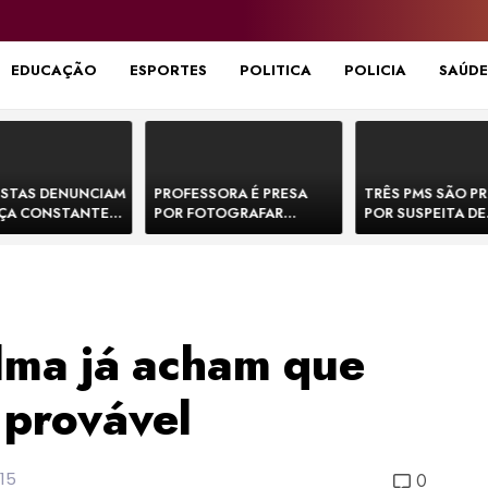
EDUCAÇÃO
ESPORTES
POLITICA
POLICIA
SAÚDE
STAS DENUNCIAM
PROFESSORA É PRESA
TRÊS PMS SÃO P
ÇA CONSTANTE
POR FOTOGRAFAR
POR SUSPEITA DE
NOS NA BR-330 E
PARTES ÍNTIMAS DE
EXECUTAR DOIS
ACIDENTES
BEBÊS EM CRECHE E
E FORJAR CENA D
MANDAR PARA EX-
CONFRONTO NA 
APRESENTADOR
ilma já acham que
 provável
15
0